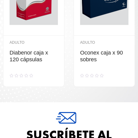
ADULTO
ADULTO
Diabenor caja x
Oconex caja x 90
120 cápsulas
sobres
Valorado
Valorado
con
con
0
0
de
de
5
5
SUSCRÍBETE AL