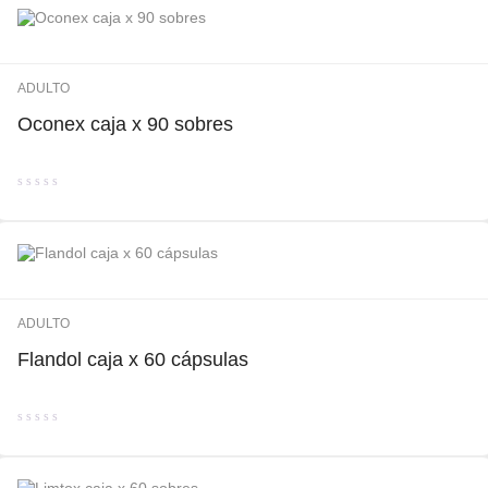
de
5
ADULTO
Oconex caja x 90 sobres
Valorado
con
0
de
5
ADULTO
Flandol caja x 60 cápsulas
Valorado
con
0
de