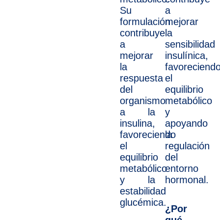
Su
a
formulación
mejorar
contribuye
la
a
sensibilidad
mejorar
insulínica,
la
favoreciend
respuesta
el
del
equilibrio
organismo
metabólico
a la
y
insulina,
apoyando
favoreciendo
la
el
regulación
equilibrio
del
metabólico
entorno
y la
hormonal.
estabilidad
glucémica.
¿Por