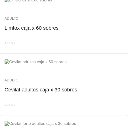
5
ADULTO
Limtox caja x 60 sobres
Valorado
con
0
de
5
ADULTO
Cevilat adultos caja x 30 sobres
Valorado
con
0
de
5