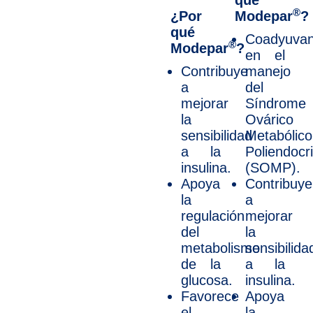
qué
®
¿Por
Modepar
?
qué
Coadyuvan
®
Modepar
?
en el
Contribuye
manejo
a
del
mejorar
Síndrome
la
Ovárico
sensibilidad
Metabólico
a la
Poliendocr
insulina.
(SOMP).
Apoya
Contribuye
la
a
regulación
mejorar
del
la
metabolismo
sensibilida
de la
a la
glucosa.
insulina.
Favorece
Apoya
el
la