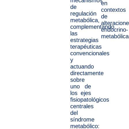
mecanismos
en
de
contextos
regulación
de
metabólica,
alteracion
complementando
endocrino-
las
metabólica
estrategias
terapéuticas
convencionales
y
actuando
directamente
sobre
uno de
los ejes
fisiopatológicos
centrales
del
síndrome
metabólico: