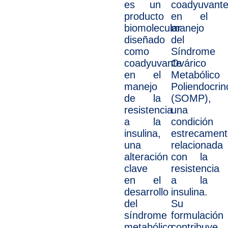
es un
coadyuvant
producto
en el
biomolecular
manejo
diseñado
del
como
Síndrome
coadyuvante
Ovárico
en el
Metabólico
manejo
Poliendocrin
de la
(SOMP),
resistencia
una
a la
condición
insulina,
estrecament
una
relacionada
alteración
con la
clave
resistencia
en el
a la
desarrollo
insulina.
del
Su
síndrome
formulación
metabólico.
contribuye