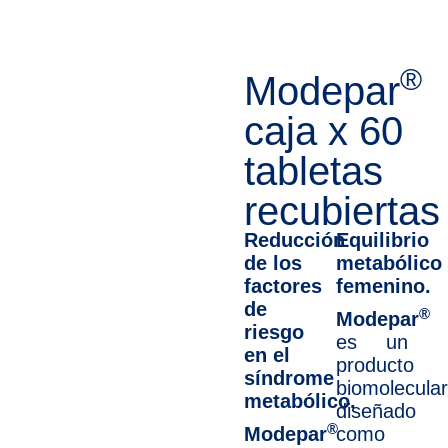
®
Modepar
caja x 60
tabletas
recubiertas
Reducción
Equilibrio
de los
metabólico
factores
femenino.
de
®
Modepar
riesgo
es un
en el
producto
síndrome
biomolecular
metabólico.
diseñado
®
Modepar
como