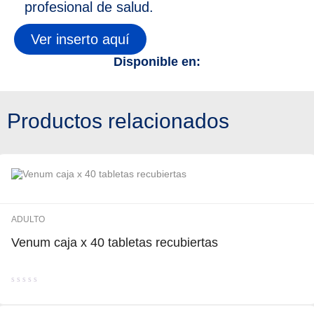
profesional de salud.
Ver inserto aquí
Disponible en:
Productos relacionados
ADULTO
Venum caja x 40 tabletas recubiertas
Valorado
con
0