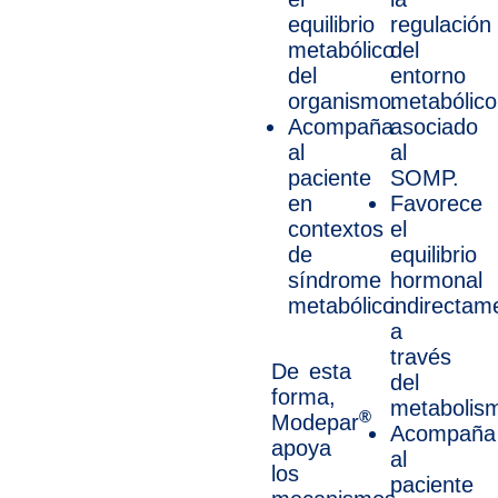
equilibrio
regulación
metabólico
del
del
entorno
organismo.
metabólico
Acompaña
asociado
al
al
paciente
SOMP.
en
Favorece
contextos
el
de
equilibrio
síndrome
hormonal
metabólico.
indirectam
a
través
De esta
del
forma,
metabolis
®
Modepar
Acompaña
apoya
al
los
paciente