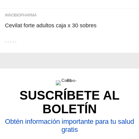
INNOBIOPHARMA
Cevilat forte adultos caja x 30 sobres
Valorado
con
0
de
5
SUSCRÍBETE AL
BOLETÍN
Obtén información importante para tu salud
gratis